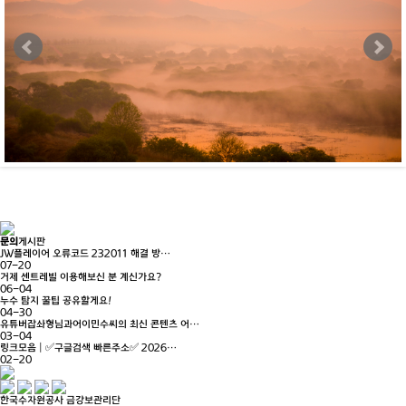
문의
게시판
JW플레이어 오류코드 232011 해결 방…
07-20
거제 센트레빌 이용해보신 분 계신가요?
06-04
누수 탐지 꿀팁 공유할게요!
04-30
유튜버잡솨형님과어이민수씨의 최신 콘텐츠 어…
03-04
링크모음 | ✅구글검색 빠른주소✅ 2026…
02-20
한국수자원공사 금강보관리단